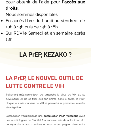
pour obtenir de l'aide pour l
'accès aux
droits.
Nous sommes disponibles :
En accès libre du Lundi au Vendredi de
10h à 13h puis de 14h à 18h
Sur RDV le Samedi et en semaine après
18h
LA PrEP, KEZAKO ?
LA PrEP, LE NOUVEL OUTIL DE
LUTTE CONTRE LE VIH
Traitement médicamenteux qui empêche le virus du VIH de se
développer et de se fixer dès son entrée dans le corps, la PrEP
bloque la survie du virus du VIH et permet à la personne de rester
séronégative.
L'association vous propose une
consultation PrEP mensuelle
avec
des infectiologues de l'hôpital Avicennes au sein de notre local, afin
de répondre à vos questions et vous accompagner dans votre