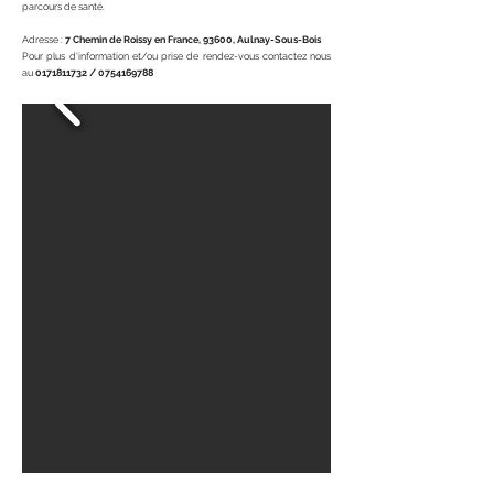
parcours de santé.
Adresse :
7 Chemin de Roissy en France, 93
600, Aulnay-Sous-Bois
Pour plus d'information et/ou prise de rendez-vous contactez nous
au
0171811732
/
0754169788