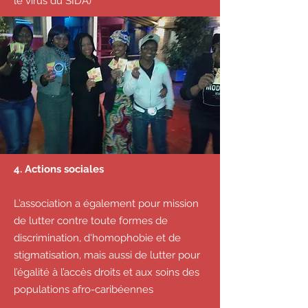
le virus du SIDA)
4. Actions sociales
L’association a également pour mission
de lutter contre toute formes de
discrimination, d'homophobie et de
stigmatisation, mais aussi de lutter pour
l’égalité à l’accès droits et aux soins des
populations afro-caribéennes