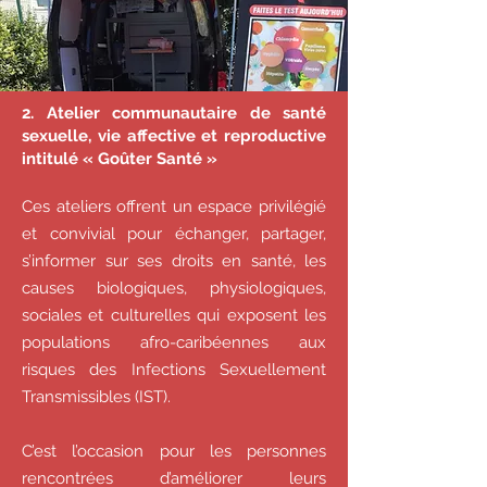
2. Atelier communautaire de santé
sexuelle, vie affective et reproductive
intitulé « Goûter Santé »
Ces ateliers offrent un espace privilégié
et convivial pour échanger, partager,
s’informer sur ses droits en santé, les
causes biologiques, physiologiques,
sociales et culturelles qui exposent les
populations afro-caribéennes aux
risques des Infections Sexuellement
Transmissibles (IST).
C’est l’occasion pour les personnes
rencontrées d’améliorer leurs