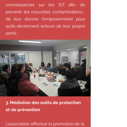
connaissances sur les IST afin de
prévenir les nouvelles contaminations ;
de leur donner l'empowerment pour
qu’ils deviennent acteurs de leur propre
santé.
3. Médiation des outils de protection
et de prévention
L’association effectue la promotion de la