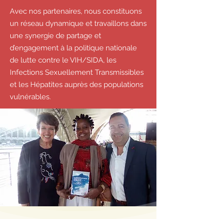
Avec nos partenaires, nous constituons
un réseau dynamique et travaillons dans
une synergie de partage et
d’engagement à la politique nationale
de lutte contre le VIH/SIDA, les
Infections Sexuellement Transmissibles
et les Hépatites auprès des populations
vulnérables.