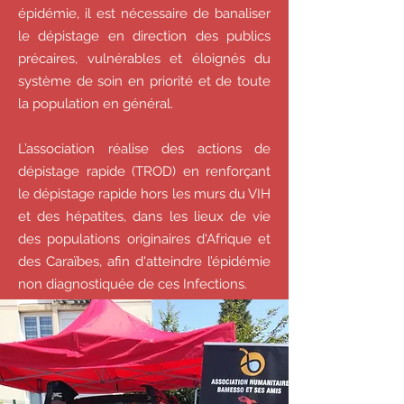
épidémie, il est nécessaire de banaliser
le dépistage en direction des publics
précaires, vulnérables et éloignés du
système de soin en priorité et de toute
la population en général.
L’association réalise des actions de
dépistage rapide (TROD) en renforçant
le dépistage rapide hors les murs du VIH
et des hépatites, dans les lieux de vie
des populations originaires d'Afrique et
des Caraïbes, afin d'atteindre l’épidémie
non diagnostiquée de ces Infections.